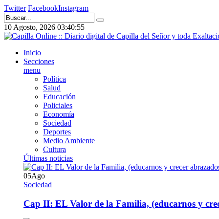
Twitter
Facebook
Instagram
10 Agosto, 2026
03:40:56
Inicio
Secciones
menu
Política
Salud
Educación
Policiales
Economía
Sociedad
Deportes
Medio Ambiente
Cultura
Últimas noticias
05
Ago
Sociedad
Cap II: EL Valor de la Familia, (educarnos y crec