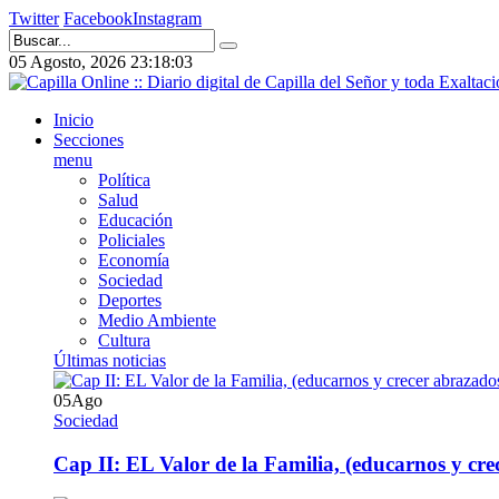
Twitter
Facebook
Instagram
05 Agosto, 2026
23:18:03
Inicio
Secciones
menu
Política
Salud
Educación
Policiales
Economía
Sociedad
Deportes
Medio Ambiente
Cultura
Últimas noticias
05
Ago
Sociedad
Cap II: EL Valor de la Familia, (educarnos y crec