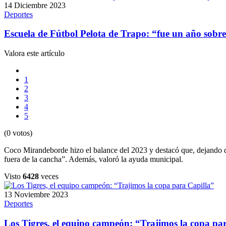
14 Diciembre 2023
Deportes
Escuela de Fútbol Pelota de Trapo: “fue un año sobres
Valora este artículo
1
2
3
4
5
(0 votos)
Coco Mirandeborde hizo el balance del 2023 y destacó que, dejando d
fuera de la cancha”. Además, valoró la ayuda municipal.
Visto
6428
veces
13 Noviembre 2023
Deportes
Los Tigres, el equipo campeón: “Trajimos la copa pa