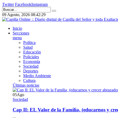
Twitter
Facebook
Instagram
09 Agosto, 2026
08:42:30
Inicio
Secciones
menu
Política
Salud
Educación
Policiales
Economía
Sociedad
Deportes
Medio Ambiente
Cultura
Últimas noticias
05
Ago
Sociedad
Cap II: EL Valor de la Familia, (educarnos y crec