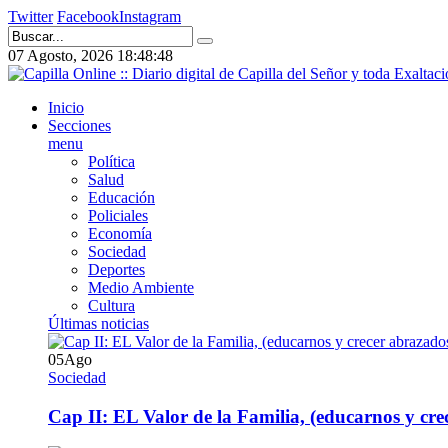
Twitter
Facebook
Instagram
07 Agosto, 2026
18:48:48
Inicio
Secciones
menu
Política
Salud
Educación
Policiales
Economía
Sociedad
Deportes
Medio Ambiente
Cultura
Últimas noticias
05
Ago
Sociedad
Cap II: EL Valor de la Familia, (educarnos y crec